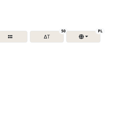
Delta T
Region
50
PL
∆T